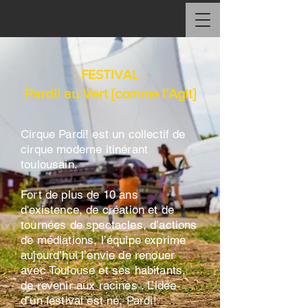
- FESTIVAL -
Pardi! au Vert [comme l'Agit]
Cirque Pardi! est un collectif de
cirque moderne itinérant
toulousain.
Fort de plus de 10 ans
d'existence, de création et de
tournées de spectacles, d’actions
de médiations, l’équipe exprime
aujourd’hui l’envie de renouer
avec Toulouse et ses habitants,
de revenir aux racines . L’idée
d’un festival est né, Pardi!​