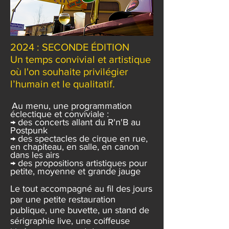
2024 : SECONDE ÉDITION
Un temps convivial et artistique
où l'on souhaite privilégier
l’humain et le qualitatif.
Au menu, une programmation
éclectique et conviviale :
→ des concerts allant du R'n'B au
Postpunk
→ des spectacles de cirque en rue,
en chapiteau, en sa
lle, en canon
dans les airs
→ des propositions artistiques pour
petite, moyenne et grande jauge
Le tout accompagné au fil des jours
par une petite rest
auration
publique, une buvette, un stand de
sérigraphie live, une coiffeuse