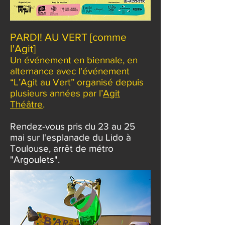
PARDI! AU VERT [comme
l'Agit]
Un événement en biennal
e, en
alternance avec l'événement
“L’Agit au Vert” organisé depuis
plusieurs années par l’
Agit
Théâtre
.
R
endez-vous pris du 23 au 25
mai sur l'esplanade du Lido à
Toulouse, arrêt de métro
"Argou
lets".